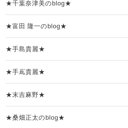
★千葉奈津美のblog★
★富田 隆一のblog★
★手島貴麗★
★手嶌貴麗★
★末吉麻野★
★桑畑正太のblog★