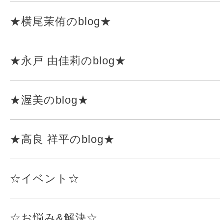
★横尾茉侑のblog★
★永戸 由佳莉のblog★
★渥美のblog★
★高良 祥平のblog★
☆イベント☆
☆お悩み&解決☆