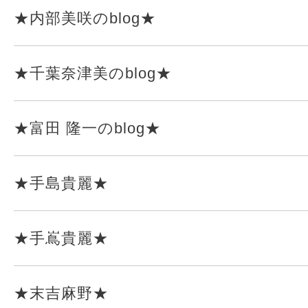
★内部美咲のblog★
★千葉奈津美のblog★
★富田 隆一のblog★
★手島貴麗★
★手嶌貴麗★
★末吉麻野★