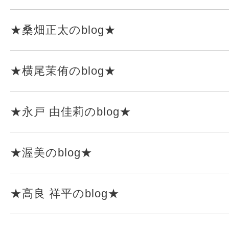
★桑畑正太のblog★
★横尾茉侑のblog★
★永戸 由佳莉のblog★
★渥美のblog★
★高良 祥平のblog★