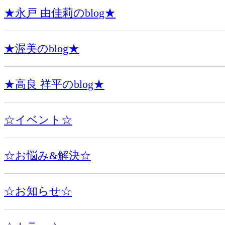
★永戸 由佳莉のblog★
★渥美のblog★
★高良 祥平のblog★
☆イベント☆
☆お悩み&解決☆
☆お知らせ☆