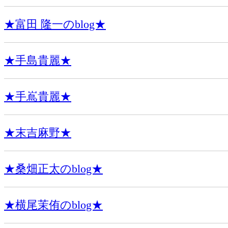
★富田 隆一のblog★
★手島貴麗★
★手嶌貴麗★
★末吉麻野★
★桑畑正太のblog★
★横尾茉侑のblog★