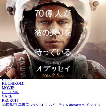
MENU
SALON INFORMATION
STAFF
GALLERY
BLOG
KUCHIKOMI
MOVIE
COLUMN
RECRUIT
MENU
SALON INFORMATION
STAFF
GALLERY
BLOG
KUCHIKOMI
MOVIE
COLUMN
CARE
RECRUIT