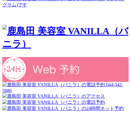
044-542-
5886