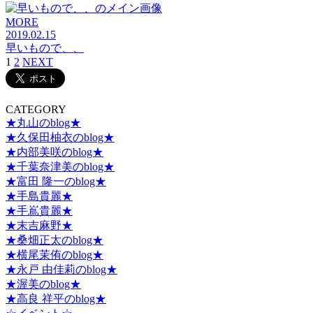
MORE
2019.02.15
早いもので、、
1
2
NEXT
CATEGORY
★丸山のblog★
★久保田柚衣のblog★
★内部美咲のblog★
★千葉奈津美のblog★
★富田 隆一のblog★
★手島貴麗★
★手嶌貴麗★
★末吉麻野★
★桑畑正太のblog★
★横尾茉侑のblog★
★永戸 由佳莉のblog★
★渥美のblog★
★高良 祥平のblog★