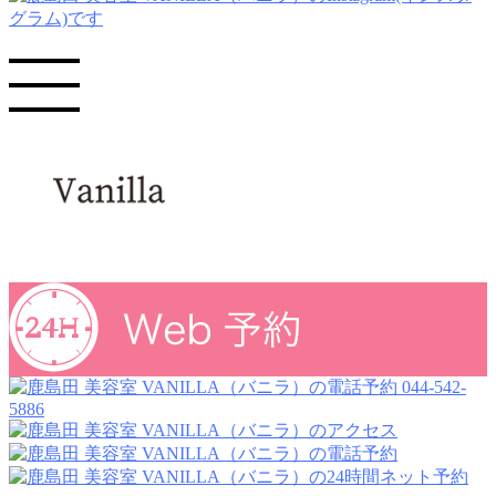
044-542-
5886