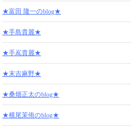
★富田 隆一のblog★
★手島貴麗★
★手嶌貴麗★
★末吉麻野★
★桑畑正太のblog★
★横尾茉侑のblog★