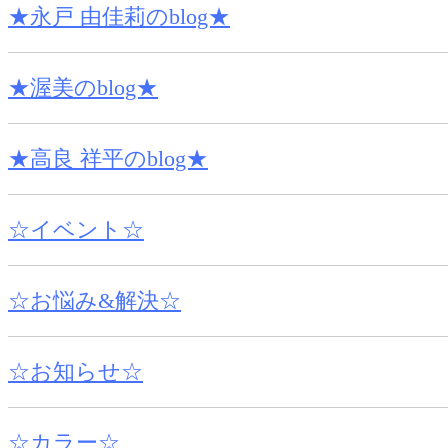
★永戸 由佳莉のblog★
★渥美のblog★
★高良 祥平のblog★
☆イベント☆
☆お悩み&解決☆
☆お知らせ☆
☆カラー☆