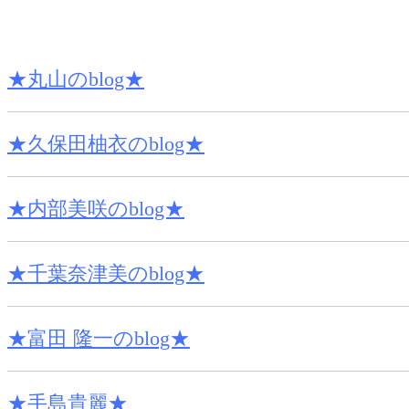
★丸山のblog★
★久保田柚衣のblog★
★内部美咲のblog★
★千葉奈津美のblog★
★富田 隆一のblog★
★手島貴麗★