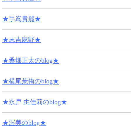
★手嶌貴麗★
★末吉麻野★
★桑畑正太のblog★
★横尾茉侑のblog★
★永戸 由佳莉のblog★
★渥美のblog★