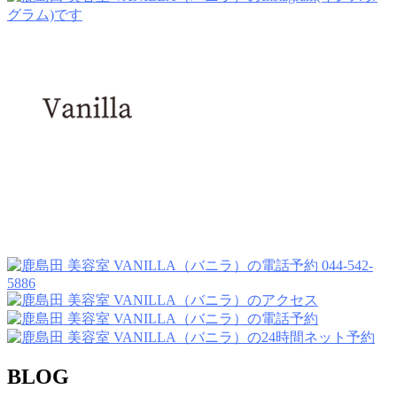
044-542-
5886
BLOG