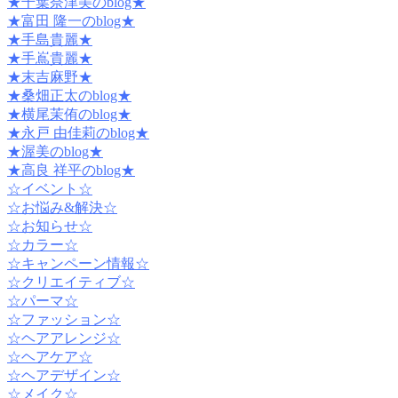
★千葉奈津美のblog★
★富田 隆一のblog★
★手島貴麗★
★手嶌貴麗★
★末吉麻野★
★桑畑正太のblog★
★横尾茉侑のblog★
★永戸 由佳莉のblog★
★渥美のblog★
★高良 祥平のblog★
☆イベント☆
☆お悩み&解決☆
☆お知らせ☆
☆カラー☆
☆キャンペーン情報☆
☆クリエイティブ☆
☆パーマ☆
☆ファッション☆
☆ヘアアレンジ☆
☆ヘアケア☆
☆ヘアデザイン☆
☆メイク☆