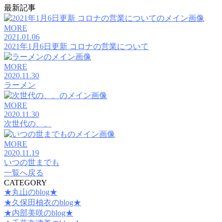
最新記事
MORE
2021.01.06
2021年1月6日更新 コロナの営業について
MORE
2020.11.30
ラーメン
MORE
2020.11.30
次世代の、、
MORE
2020.11.19
いつの世までも
一覧へ戻る
CATEGORY
★丸山のblog★
★久保田柚衣のblog★
★内部美咲のblog★