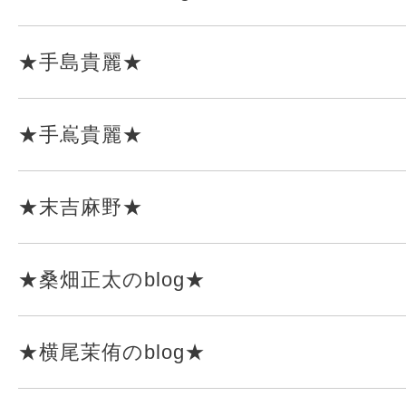
★手島貴麗★
★手嶌貴麗★
★末吉麻野★
★桑畑正太のblog★
★横尾茉侑のblog★