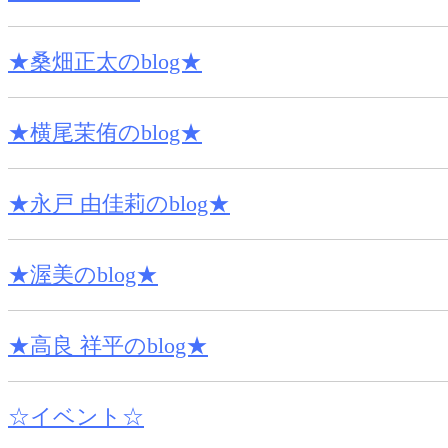
★桑畑正太のblog★
★横尾茉侑のblog★
★永戸 由佳莉のblog★
★渥美のblog★
★高良 祥平のblog★
☆イベント☆