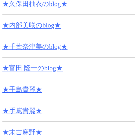
★久保田柚衣のblog★
★内部美咲のblog★
★千葉奈津美のblog★
★富田 隆一のblog★
★手島貴麗★
★手嶌貴麗★
★末吉麻野★