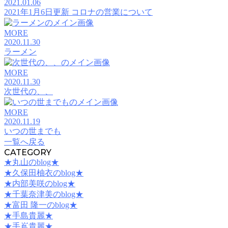
2021.01.06
2021年1月6日更新 コロナの営業について
MORE
2020.11.30
ラーメン
MORE
2020.11.30
次世代の、、
MORE
2020.11.19
いつの世までも
一覧へ戻る
CATEGORY
★丸山のblog★
★久保田柚衣のblog★
★内部美咲のblog★
★千葉奈津美のblog★
★富田 隆一のblog★
★手島貴麗★
★手嶌貴麗★