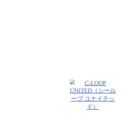
期待以上の技術と居心地の良さ♪あなたのお悩みや、
わせた似合うスタイルを経験豊富なスタイリストがし
グします。髪だけでなく頭皮からのケアで根本から美
ていきましょう♪
© 2026 VANILLA