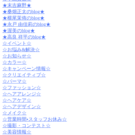
★末吉麻野★
★桑畑正太のblog★
★横尾茉侑のblog★
★永戸 由佳莉のblog★
★渥美のblog★
★高良 祥平のblog★
☆イベント☆
☆お悩み&解決☆
☆お知らせ☆
☆カラー☆
☆キャンペーン情報☆
☆クリエイティブ☆
☆パーマ☆
☆ファッション☆
☆ヘアアレンジ☆
☆ヘアケア☆
☆ヘアデザイン☆
☆メイク☆
☆営業時間•スタッフお休み☆
☆撮影・コンテスト☆
☆美容情報☆