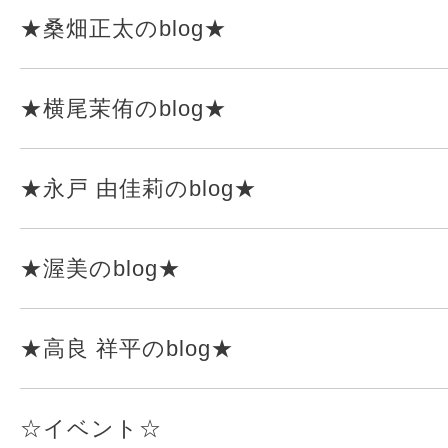
★桑畑正太のblog★
★横尾茉侑のblog★
★永戸 由佳莉のblog★
★渥美のblog★
★高良 祥平のblog★
☆イベント☆