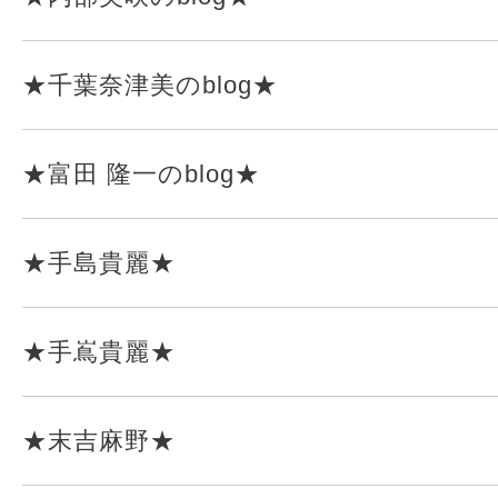
★千葉奈津美のblog★
★富田 隆一のblog★
★手島貴麗★
★手嶌貴麗★
★末吉麻野★