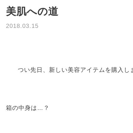
美肌への道
2018.03.15
★富田 隆一のblog★
☆お悩み&解決☆
☆
☆美容情報☆
つい先日、新しい美容アイテムを購入し
箱の中身は…？