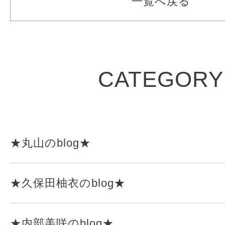
一覧へ戻る
CATEGORY
★丸山のblog★
★久保田柚衣のblog★
★内部美咲のblog★