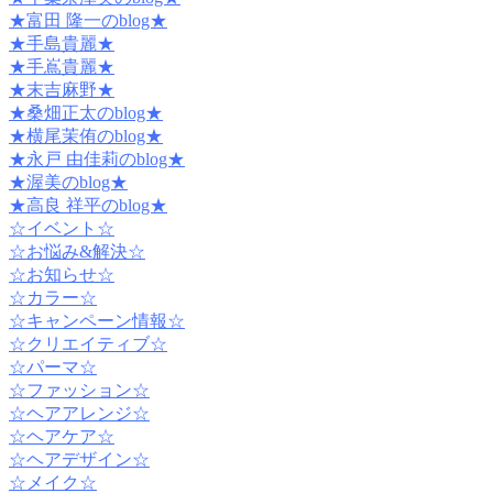
★富田 隆一のblog★
★手島貴麗★
★手嶌貴麗★
★末吉麻野★
★桑畑正太のblog★
★横尾茉侑のblog★
★永戸 由佳莉のblog★
★渥美のblog★
★高良 祥平のblog★
☆イベント☆
☆お悩み&解決☆
☆お知らせ☆
☆カラー☆
☆キャンペーン情報☆
☆クリエイティブ☆
☆パーマ☆
☆ファッション☆
☆ヘアアレンジ☆
☆ヘアケア☆
☆ヘアデザイン☆
☆メイク☆