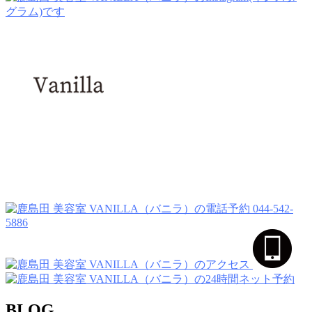
044-542-
5886
BLOG