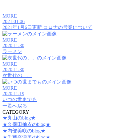
MORE
2021.01.06
2021年1月6日更新 コロナの営業について
MORE
2020.11.30
ラーメン
MORE
2020.11.30
次世代の、、
MORE
2020.11.19
いつの世までも
一覧へ戻る
CATEGORY
★丸山のblog★
★久保田柚衣のblog★
★内部美咲のblog★
★千葉奈津美のblog★