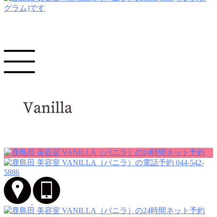
044-542-
5886