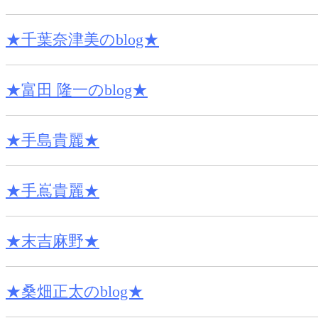
★千葉奈津美のblog★
★富田 隆一のblog★
★手島貴麗★
★手嶌貴麗★
★末吉麻野★
★桑畑正太のblog★