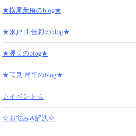
★横尾茉侑のblog★
★永戸 由佳莉のblog★
★渥美のblog★
★高良 祥平のblog★
☆イベント☆
☆お悩み&解決☆