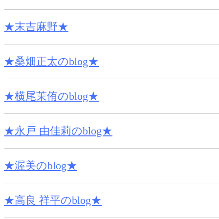
★末吉麻野★
★桑畑正太のblog★
★横尾茉侑のblog★
★永戸 由佳莉のblog★
★渥美のblog★
★高良 祥平のblog★