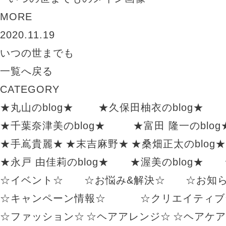
MORE
2020.11.19
いつの世までも
一覧へ戻る
CATEGORY
★丸山のblog★
★久保田柚衣のblog★
★千葉奈津美のblog★
★富田 隆一のblog
★手嶌貴麗★
★末吉麻野★
★桑畑正太のblog★
★永戸 由佳莉のblog★
★渥美のblog★
☆イベント☆
☆お悩み&解決☆
☆お知
☆キャンペーン情報☆
☆クリエイティブ
☆ファッション☆
☆ヘアアレンジ☆
☆ヘアケア