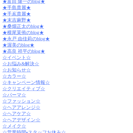
★富田 隆一のblog★
★手島貴麗★
★手嶌貴麗★
★末吉麻野★
★桑畑正太のblog★
★横尾茉侑のblog★
★永戸 由佳莉のblog★
★渥美のblog★
★高良 祥平のblog★
☆イベント☆
☆お悩み&解決☆
☆お知らせ☆
☆カラー☆
☆キャンペーン情報☆
☆クリエイティブ☆
☆パーマ☆
☆ファッション☆
☆ヘアアレンジ☆
☆ヘアケア☆
☆ヘアデザイン☆
☆メイク☆
☆営業時間•スタッフお休み☆