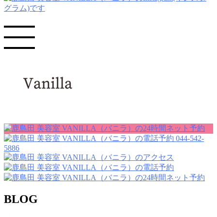
044-542-
5886
BLOG