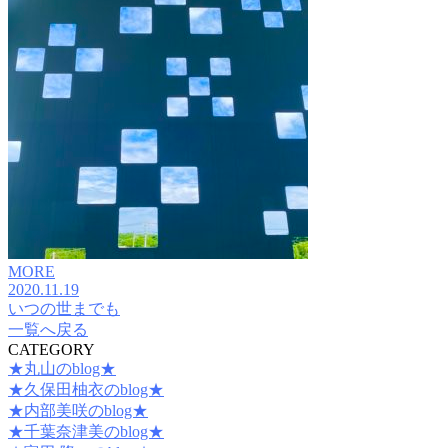
MORE
2020.11.19
いつの世までも
一覧へ戻る
CATEGORY
★丸山のblog★
★久保田柚衣のblog★
★内部美咲のblog★
★千葉奈津美のblog★