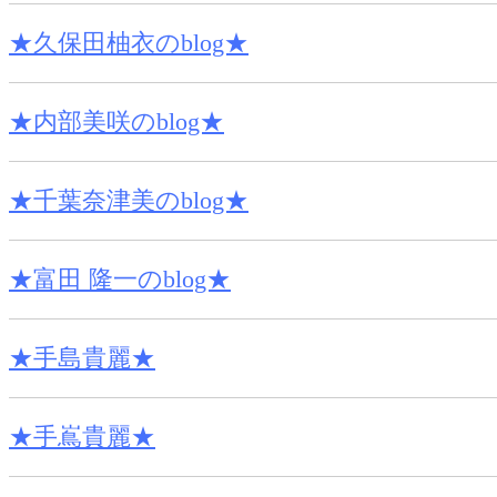
★久保田柚衣のblog★
★内部美咲のblog★
★千葉奈津美のblog★
★富田 隆一のblog★
★手島貴麗★
★手嶌貴麗★