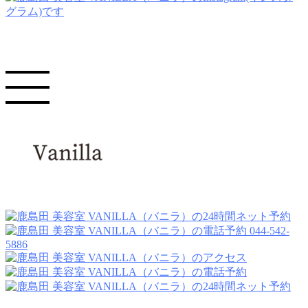
044-542-
5886