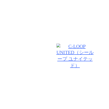
わせた似合うスタイルを経験豊富なスタイリストがし
グします。髪だけでなく頭皮からのケアで根本から美
ていきましょう♪
© 2026 VANILLA