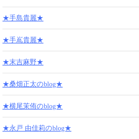
★手島貴麗★
★手嶌貴麗★
★末吉麻野★
★桑畑正太のblog★
★横尾茉侑のblog★
★永戸 由佳莉のblog★