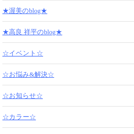
★渥美のblog★
★高良 祥平のblog★
☆イベント☆
☆お悩み&解決☆
☆お知らせ☆
☆カラー☆