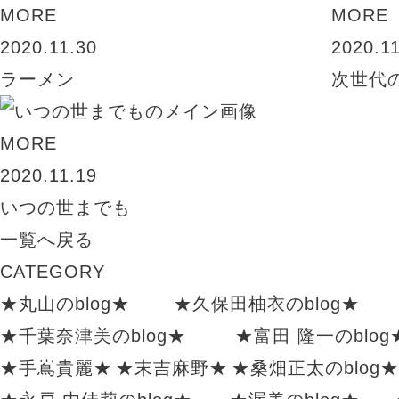
MORE
MORE
2020.11.30
2020.1
ラーメン
次世代
MORE
2020.11.19
いつの世までも
一覧へ戻る
CATEGORY
★丸山のblog★
★久保田柚衣のblog★
★千葉奈津美のblog★
★富田 隆一のblog
★手嶌貴麗★
★末吉麻野★
★桑畑正太のblog★