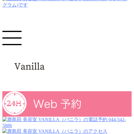
044-542-
5886