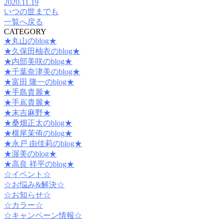
2020.11.19
いつの世までも
一覧へ戻る
CATEGORY
★丸山のblog★
★久保田柚衣のblog★
★内部美咲のblog★
★千葉奈津美のblog★
★富田 隆一のblog★
★手島貴麗★
★手嶌貴麗★
★末吉麻野★
★桑畑正太のblog★
★横尾茉侑のblog★
★永戸 由佳莉のblog★
★渥美のblog★
★高良 祥平のblog★
☆イベント☆
☆お悩み&解決☆
☆お知らせ☆
☆カラー☆
☆キャンペーン情報☆