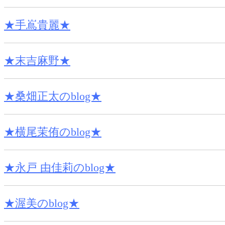
★手嶌貴麗★
★末吉麻野★
★桑畑正太のblog★
★横尾茉侑のblog★
★永戸 由佳莉のblog★
★渥美のblog★