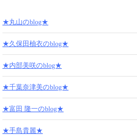
★丸山のblog★
★久保田柚衣のblog★
★内部美咲のblog★
★千葉奈津美のblog★
★富田 隆一のblog★
★手島貴麗★