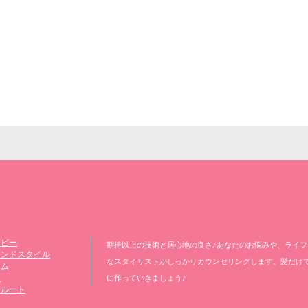
ービー
期待以上の技術と居心地の良さ♪あなたのお悩みや、ライ
レンドスタイル
なスタイリストがしっかりカウンセリングします。髪だけ
ラム
ア
に作っていきましょう♪
クルート