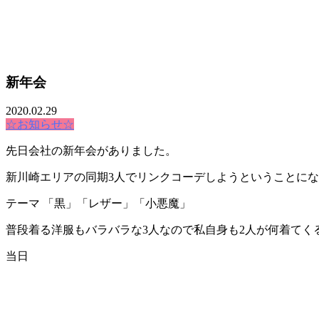
MOVIE
新年会
COLUMN
2020.02.29
CARE
☆お知らせ☆
RECRUIT
先日会社の新年会がありました。
新川崎エリアの同期3人でリンクコーデしようということに
テーマ 「黒」「レザー」「小悪魔」
普段着る洋服もバラバラな3人なので私自身も2人が何着てく
当日