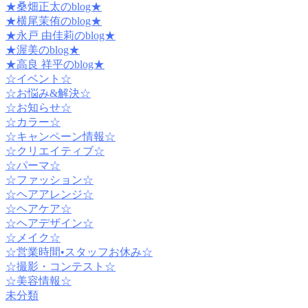
★桑畑正太のblog★
★横尾茉侑のblog★
★永戸 由佳莉のblog★
★渥美のblog★
★高良 祥平のblog★
☆イベント☆
☆お悩み&解決☆
☆お知らせ☆
☆カラー☆
☆キャンペーン情報☆
☆クリエイティブ☆
☆パーマ☆
☆ファッション☆
☆ヘアアレンジ☆
☆ヘアケア☆
☆ヘアデザイン☆
☆メイク☆
☆営業時間•スタッフお休み☆
☆撮影・コンテスト☆
☆美容情報☆
未分類