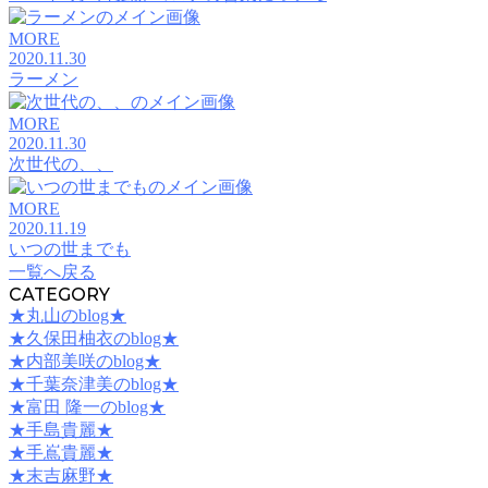
MORE
2020.11.30
ラーメン
MORE
2020.11.30
次世代の、、
MORE
2020.11.19
いつの世までも
一覧へ戻る
CATEGORY
★丸山のblog★
★久保田柚衣のblog★
★内部美咲のblog★
★千葉奈津美のblog★
★富田 隆一のblog★
★手島貴麗★
★手嶌貴麗★
★末吉麻野★