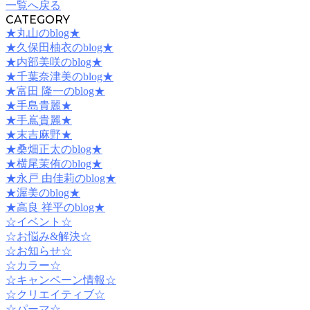
一覧へ戻る
CATEGORY
★丸山のblog★
★久保田柚衣のblog★
★内部美咲のblog★
★千葉奈津美のblog★
★富田 隆一のblog★
★手島貴麗★
★手嶌貴麗★
★末吉麻野★
★桑畑正太のblog★
★横尾茉侑のblog★
★永戸 由佳莉のblog★
★渥美のblog★
★高良 祥平のblog★
☆イベント☆
☆お悩み&解決☆
☆お知らせ☆
☆カラー☆
☆キャンペーン情報☆
☆クリエイティブ☆
☆パーマ☆