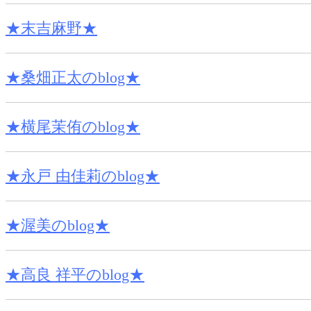
★末吉麻野★
★桑畑正太のblog★
★横尾茉侑のblog★
★永戸 由佳莉のblog★
★渥美のblog★
★高良 祥平のblog★