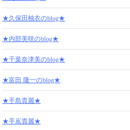
★久保田柚衣のblog★
★内部美咲のblog★
★千葉奈津美のblog★
★富田 隆一のblog★
★手島貴麗★
★手嶌貴麗★