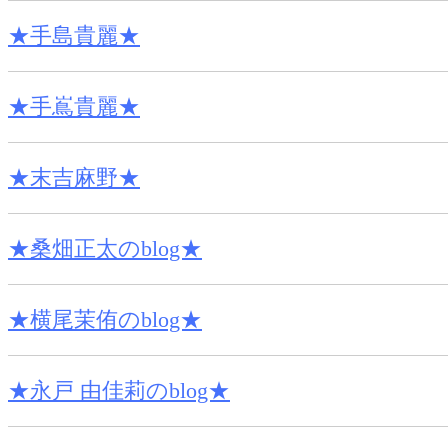
★手島貴麗★
★手嶌貴麗★
★末吉麻野★
★桑畑正太のblog★
★横尾茉侑のblog★
★永戸 由佳莉のblog★