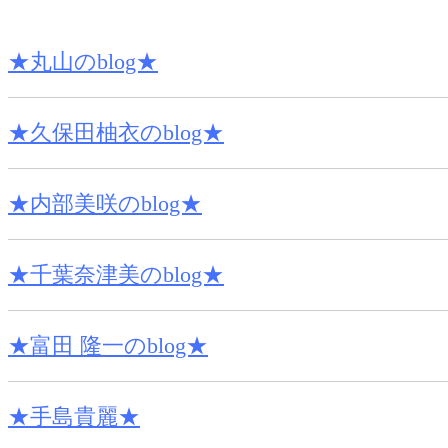
★丸山のblog★
★久保田柚衣のblog★
★内部美咲のblog★
★千葉奈津美のblog★
★富田 隆一のblog★
★手島貴麗★