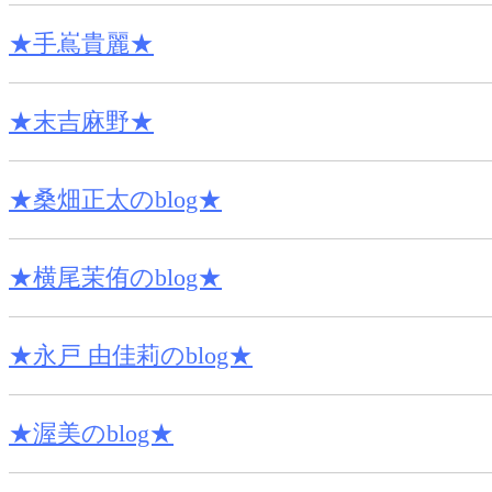
★手嶌貴麗★
★末吉麻野★
★桑畑正太のblog★
★横尾茉侑のblog★
★永戸 由佳莉のblog★
★渥美のblog★