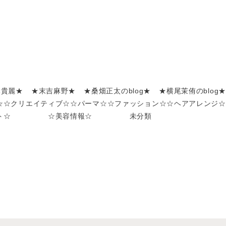
嶌貴麗★
★末吉麻野★
★桑畑正太のblog★
★横尾茉侑のblog★
☆
☆クリエイティブ☆
☆パーマ☆
☆ファッション☆
☆ヘアアレンジ☆
ト☆
☆美容情報☆
未分類