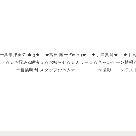
千葉奈津美のblog★
★富田 隆一のblog★
★手島貴麗★
★手
ント☆
☆お悩み&解決☆
☆お知らせ☆
☆カラー☆
☆キャンペーン情報
☆営業時間•スタッフお休み☆
☆撮影・コンテス