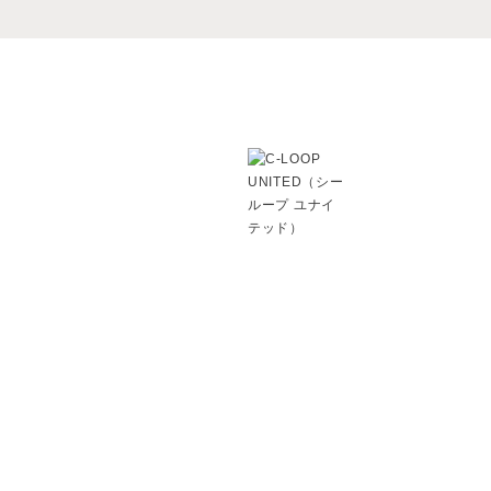
ルに合わせた似合うスタイルを経
なく頭皮からのケアで根本から美