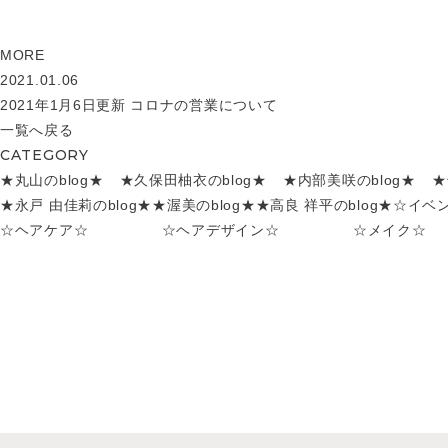
MORE
2021.01.06
2021年1月6日更新 コロナの営業について
一覧へ戻る
CATEGORY
★丸山のblog★
★久保田柚衣のblog★
★内部美咲のblog★
★
★永戸 由佳莉のblog★
★渥美のblog★
★高良 祥平のblog★
☆イベ
☆ヘアケア☆
☆ヘアデザイン☆
☆メイク☆