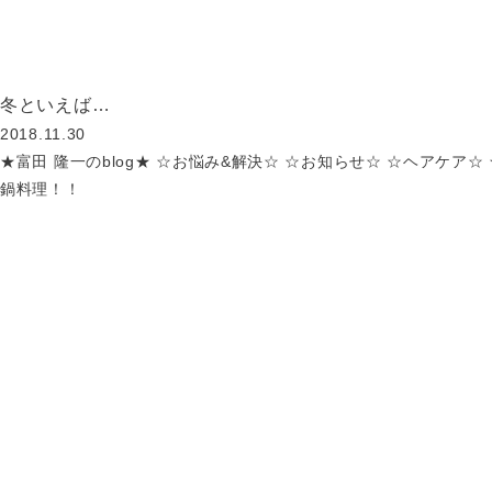
冬といえば…
MOVIE
2018.11.30
★富田 隆一のblog★
☆お悩み&解決☆
☆お知らせ☆
☆ヘアケア☆
COLUMN
鍋料理！！
CARE
RECRUIT