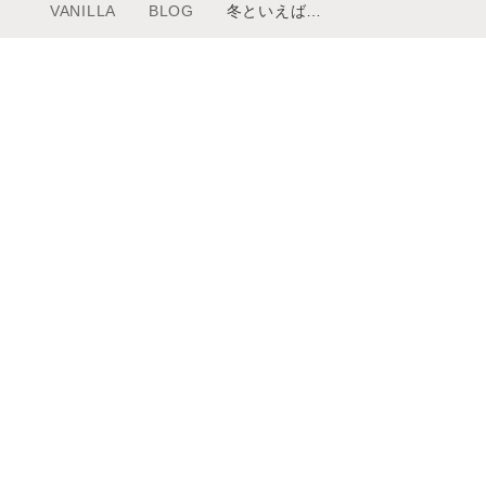
VANILLA
BLOG
冬といえば…
メニュー
ムービー
サロンインフォメーション
トレンドスタイ
スタッフ一覧
コラム
ギャラリー
ケア
ブログ
リクルート
© 2026 VANILLA