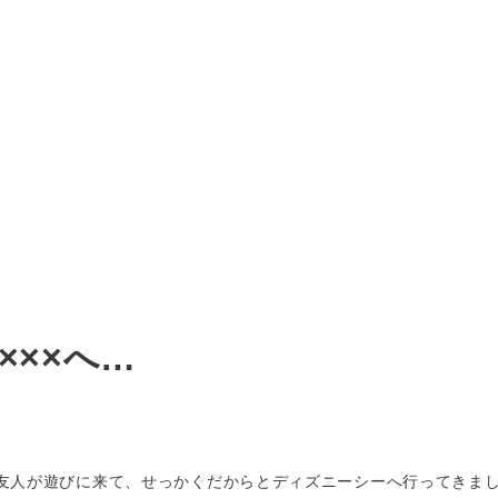
×××へ…
友人が遊びに来て、せっかくだからとディズニーシーへ行ってきま