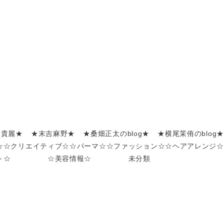
嶌貴麗★
★末吉麻野★
★桑畑正太のblog★
★横尾茉侑のblog★
☆
☆クリエイティブ☆
☆パーマ☆
☆ファッション☆
☆ヘアアレンジ☆
ト☆
☆美容情報☆
未分類