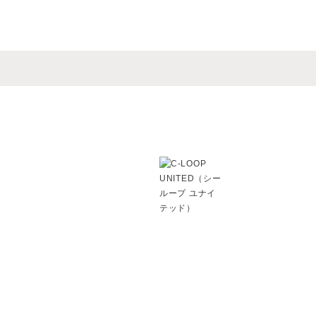
ルに合わせた似合うスタイルを経
なく頭皮からのケアで根本から美