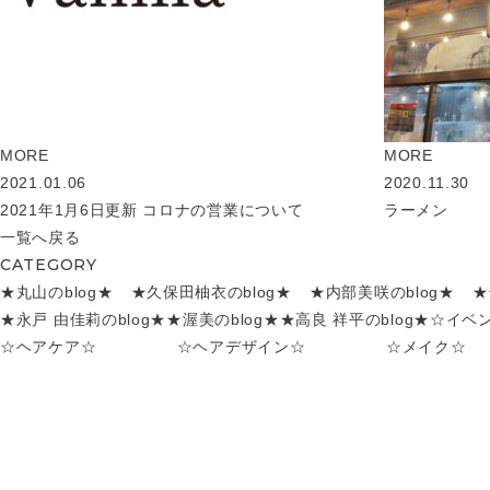
MORE
MORE
2021.01.06
2020.11.30
2021年1月6日更新 コロナの営業について
ラーメン
一覧へ戻る
CATEGORY
★丸山のblog★
★久保田柚衣のblog★
★内部美咲のblog★
★
★永戸 由佳莉のblog★
★渥美のblog★
★高良 祥平のblog★
☆イベ
☆ヘアケア☆
☆ヘアデザイン☆
☆メイク☆