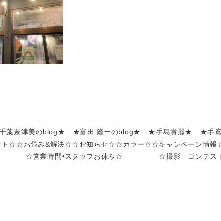
千葉奈津美のblog★
★富田 隆一のblog★
★手島貴麗★
★手
ント☆
☆お悩み&解決☆
☆お知らせ☆
☆カラー☆
☆キャンペーン情報
☆営業時間•スタッフお休み☆
☆撮影・コンテス