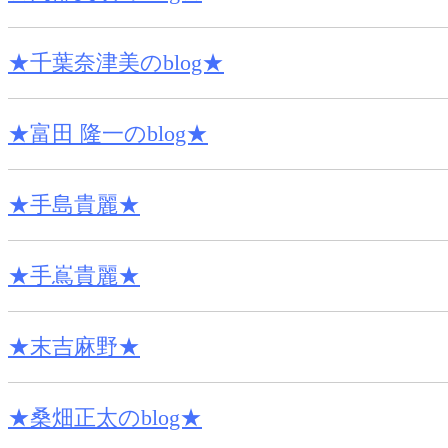
★千葉奈津美のblog★
★富田 隆一のblog★
★手島貴麗★
★手嶌貴麗★
★末吉麻野★
★桑畑正太のblog★