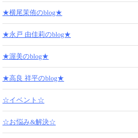
★横尾茉侑のblog★
★永戸 由佳莉のblog★
★渥美のblog★
★高良 祥平のblog★
☆イベント☆
☆お悩み&解決☆