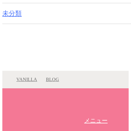
未分類
VANILLA
BLOG
ー12月スタイリスト休暇・混雑状況ー
ー12月スタイリスト休…
メニュー