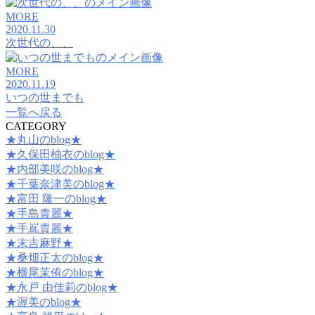
MORE
2020.11.30
次世代の、、
MORE
2020.11.19
いつの世までも
一覧へ戻る
CATEGORY
★丸山のblog★
★久保田柚衣のblog★
★内部美咲のblog★
★千葉奈津美のblog★
★富田 隆一のblog★
★手島貴麗★
★手嶌貴麗★
★末吉麻野★
★桑畑正太のblog★
★横尾茉侑のblog★
★永戸 由佳莉のblog★
★渥美のblog★