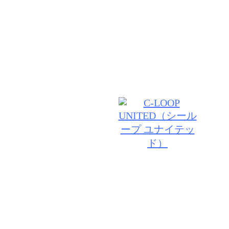
わせた似合うスタイルを経験豊富なスタイリストがし
グします。髪だけでなく頭皮からのケアで根本から美
ていきましょう♪
© 2026 VANILLA