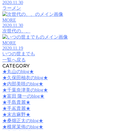
2020.11.30
ラーメン
MORE
2020.11.30
次世代の、、
MORE
2020.11.19
いつの世までも
一覧へ戻る
CATEGORY
★丸山のblog★
★久保田柚衣のblog★
★内部美咲のblog★
★千葉奈津美のblog★
★富田 隆一のblog★
★手島貴麗★
★手嶌貴麗★
★末吉麻野★
★桑畑正太のblog★
★横尾茉侑のblog★