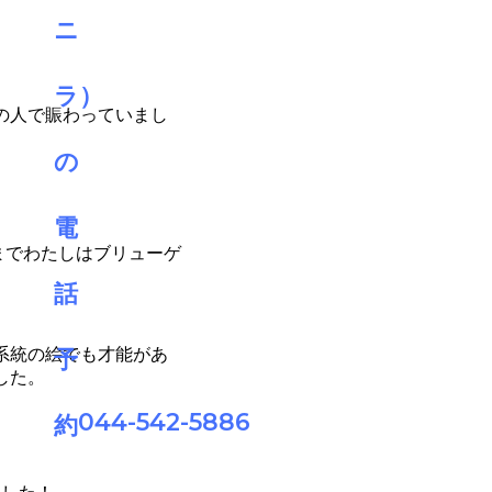
の人で賑わっていまし
までわたしはブリューゲ
系統の絵でも才能があ
した。
044-542-5886