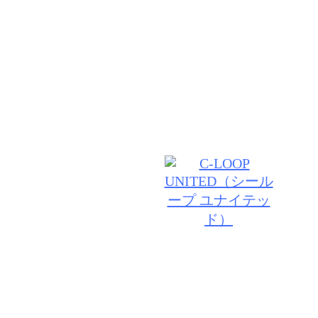
期待以上の技術と居心地の良さ♪あなたのお悩みや、
わせた似合うスタイルを経験豊富なスタイリストがし
グします。髪だけでなく頭皮からのケアで根本から美
ていきましょう♪
© 2026 VANILLA