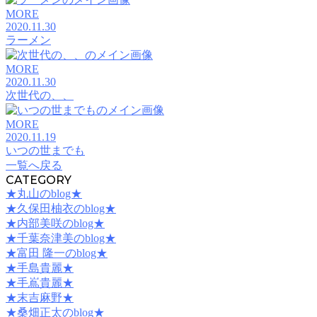
MORE
2020.11.30
ラーメン
MORE
2020.11.30
次世代の、、
MORE
2020.11.19
いつの世までも
一覧へ戻る
CATEGORY
★丸山のblog★
★久保田柚衣のblog★
★内部美咲のblog★
★千葉奈津美のblog★
★富田 隆一のblog★
★手島貴麗★
★手嶌貴麗★
★末吉麻野★
★桑畑正太のblog★