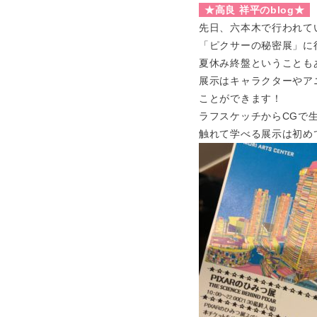
★高良 祥平のblog★
先日、六本木で行われて
「ピクサーの秘密展」に
夏休み終盤ということも
展示はキャラクターやア
ことができます！
ラフスケッチからCGで
触れて学べる展示は初め