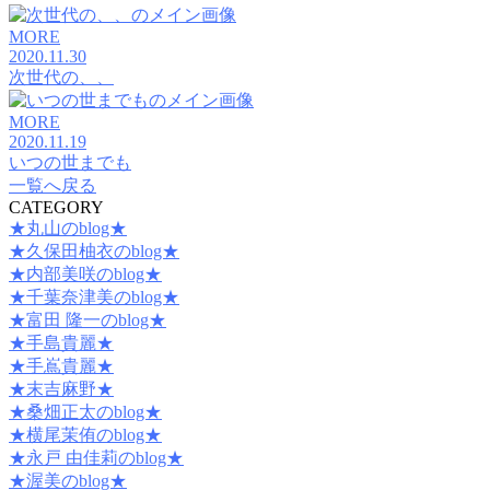
MORE
2020.11.30
次世代の、、
MORE
2020.11.19
いつの世までも
一覧へ戻る
CATEGORY
★丸山のblog★
★久保田柚衣のblog★
★内部美咲のblog★
★千葉奈津美のblog★
★富田 隆一のblog★
★手島貴麗★
★手嶌貴麗★
★末吉麻野★
★桑畑正太のblog★
★横尾茉侑のblog★
★永戸 由佳莉のblog★
★渥美のblog★