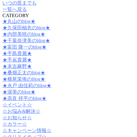
いつの世までも
一覧へ戻る
CATEGORY
★丸山のblog★
★久保田柚衣のblog★
★内部美咲のblog★
★千葉奈津美のblog★
★富田 隆一のblog★
★手島貴麗★
★手嶌貴麗★
★末吉麻野★
★桑畑正太のblog★
★横尾茉侑のblog★
★永戸 由佳莉のblog★
★渥美のblog★
★高良 祥平のblog★
☆イベント☆
☆お悩み&解決☆
☆お知らせ☆
☆カラー☆
☆キャンペーン情報☆
☆クリエイティブ☆