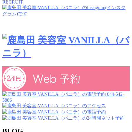
RECRUIT
044-542-
5886
BLOG