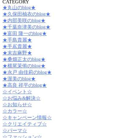
CATEGORY
★丸山のblog★
★久保田柚衣のblog★
★内部美咲のblog★
★千葉奈津美のblog★
★富田 隆一のblog★
★手島貴麗★
★手嶌貴麗★
★末吉麻野★
★桑畑正太のblog★
★横尾茉侑のblog★
★永戸 由佳莉のblog★
★渥美のblog★
★高良 祥平のblog★
☆イベント☆
☆お悩み&解決☆
☆お知らせ☆
☆カラー☆
☆キャンペーン情報☆
☆クリエイティブ☆
☆パーマ☆
☆ファッション☆