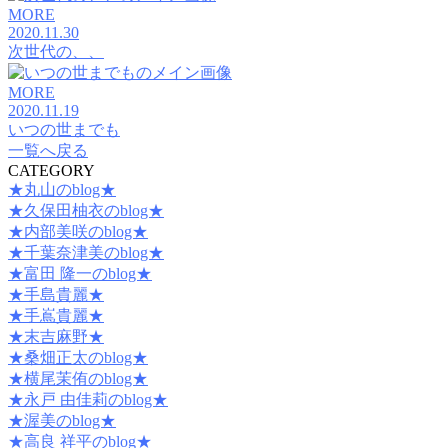
MORE
2020.11.30
次世代の、、
MORE
2020.11.19
いつの世までも
一覧へ戻る
CATEGORY
★丸山のblog★
★久保田柚衣のblog★
★内部美咲のblog★
★千葉奈津美のblog★
★富田 隆一のblog★
★手島貴麗★
★手嶌貴麗★
★末吉麻野★
★桑畑正太のblog★
★横尾茉侑のblog★
★永戸 由佳莉のblog★
★渥美のblog★
★高良 祥平のblog★