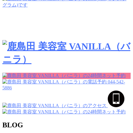
044-542-
5886
BLOG