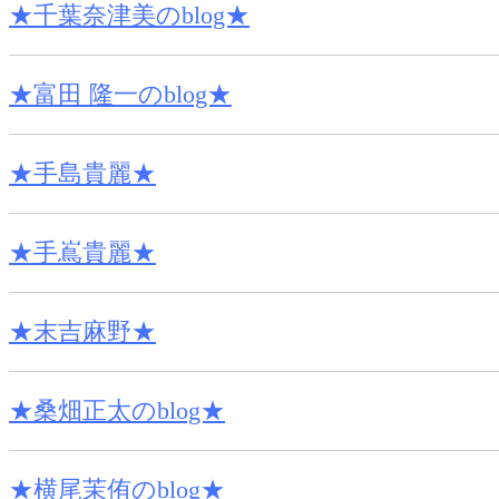
★千葉奈津美のblog★
★富田 隆一のblog★
★手島貴麗★
★手嶌貴麗★
★末吉麻野★
★桑畑正太のblog★
★横尾茉侑のblog★