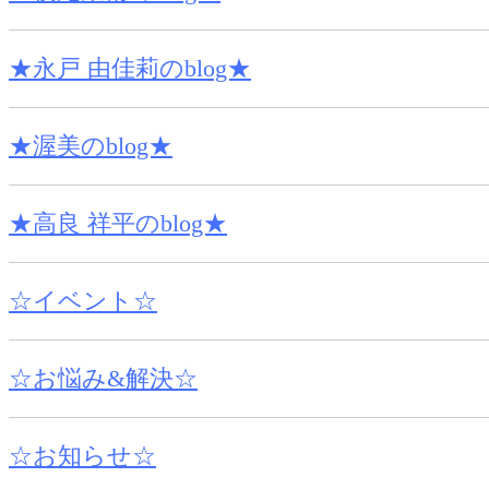
★永戸 由佳莉のblog★
★渥美のblog★
★高良 祥平のblog★
☆イベント☆
☆お悩み&解決☆
☆お知らせ☆