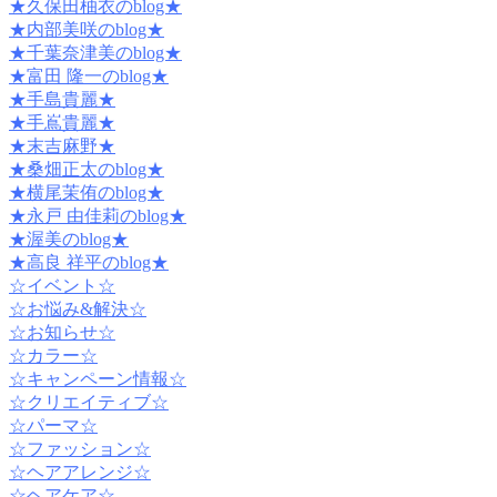
★久保田柚衣のblog★
★内部美咲のblog★
★千葉奈津美のblog★
★富田 隆一のblog★
★手島貴麗★
★手嶌貴麗★
★末吉麻野★
★桑畑正太のblog★
★横尾茉侑のblog★
★永戸 由佳莉のblog★
★渥美のblog★
★高良 祥平のblog★
☆イベント☆
☆お悩み&解決☆
☆お知らせ☆
☆カラー☆
☆キャンペーン情報☆
☆クリエイティブ☆
☆パーマ☆
☆ファッション☆
☆ヘアアレンジ☆
☆ヘアケア☆