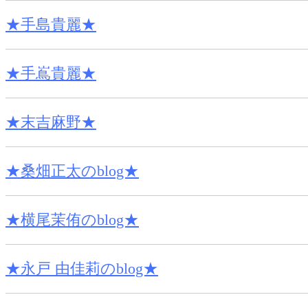
★手島貴麗★
★手嶌貴麗★
★末吉麻野★
★桑畑正太のblog★
★横尾茉侑のblog★
★永戸 由佳莉のblog★