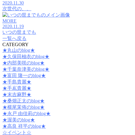
2020.11.30
次世代の、、
MORE
2020.11.19
いつの世までも
一覧へ戻る
CATEGORY
★丸山のblog★
★久保田柚衣のblog★
★内部美咲のblog★
★千葉奈津美のblog★
★富田 隆一のblog★
★手島貴麗★
★手嶌貴麗★
★末吉麻野★
★桑畑正太のblog★
★横尾茉侑のblog★
★永戸 由佳莉のblog★
★渥美のblog★
★高良 祥平のblog★
☆イベント☆