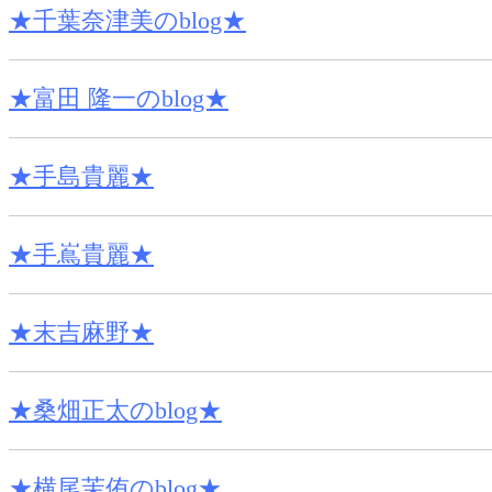
★千葉奈津美のblog★
★富田 隆一のblog★
★手島貴麗★
★手嶌貴麗★
★末吉麻野★
★桑畑正太のblog★
★横尾茉侑のblog★