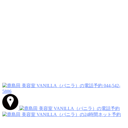
044-542-
5886