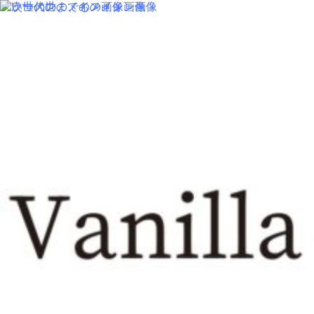
MENU
SALON INFORMATION
STAFF
GALLERY
BLOG
KUCHIKOMI
MOVIE
COLUMN
RECRUIT
MENU
SALON INFORMATION
STAFF
GALLERY
BLOG
KUCHIKOMI
MOVIE
COLUMN
CARE
RECRUIT