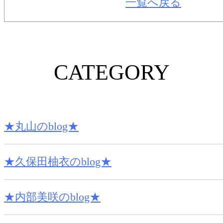
一覧へ戻る
CATEGORY
★丸山のblog★
★久保田柚衣のblog★
★内部美咲のblog★