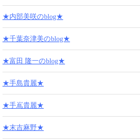
★内部美咲のblog★
★千葉奈津美のblog★
★富田 隆一のblog★
★手島貴麗★
★手嶌貴麗★
★末吉麻野★