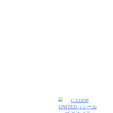
リクルート
期待以上の技術と居心地の良さ♪あなたのお悩みや、
わせた似合うスタイルを経験豊富なスタイリストがし
グします。髪だけでなく頭皮からのケアで根本から美
ていきましょう♪