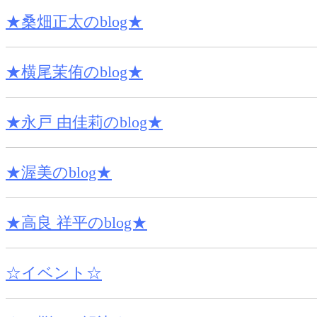
★桑畑正太のblog★
★横尾茉侑のblog★
★永戸 由佳莉のblog★
★渥美のblog★
★高良 祥平のblog★
☆イベント☆