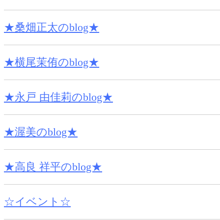
★桑畑正太のblog★
★横尾茉侑のblog★
★永戸 由佳莉のblog★
★渥美のblog★
★高良 祥平のblog★
☆イベント☆