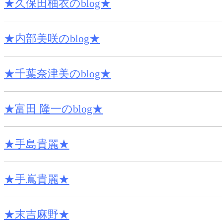
★久保田柚衣のblog★
★内部美咲のblog★
★千葉奈津美のblog★
★富田 隆一のblog★
★手島貴麗★
★手嶌貴麗★
★末吉麻野★