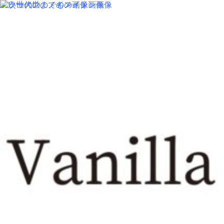
MENU
SALON INFORMATION
STAFF
GALLERY
BLOG
KUCHIKOMI
MOVIE
COLUMN
RECRUIT
MENU
SALON INFORMATION
STAFF
GALLERY
BLOG
KUCHIKOMI
MOVIE
COLUMN