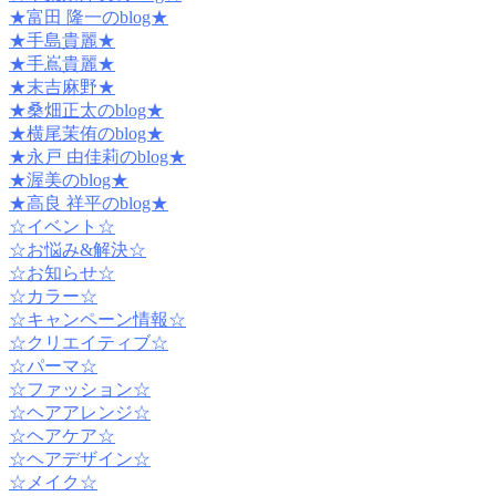
★富田 隆一のblog★
★手島貴麗★
★手嶌貴麗★
★末吉麻野★
★桑畑正太のblog★
★横尾茉侑のblog★
★永戸 由佳莉のblog★
★渥美のblog★
★高良 祥平のblog★
☆イベント☆
☆お悩み&解決☆
☆お知らせ☆
☆カラー☆
☆キャンペーン情報☆
☆クリエイティブ☆
☆パーマ☆
☆ファッション☆
☆ヘアアレンジ☆
☆ヘアケア☆
☆ヘアデザイン☆
☆メイク☆