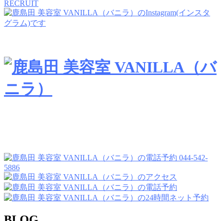
RECRUIT
044-542-
5886
BLOG