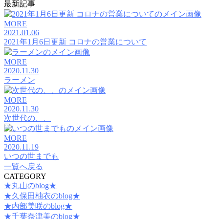
最新記事
MORE
2021.01.06
2021年1月6日更新 コロナの営業について
MORE
2020.11.30
ラーメン
MORE
2020.11.30
次世代の、、
MORE
2020.11.19
いつの世までも
一覧へ戻る
CATEGORY
★丸山のblog★
★久保田柚衣のblog★
★内部美咲のblog★
★千葉奈津美のblog★