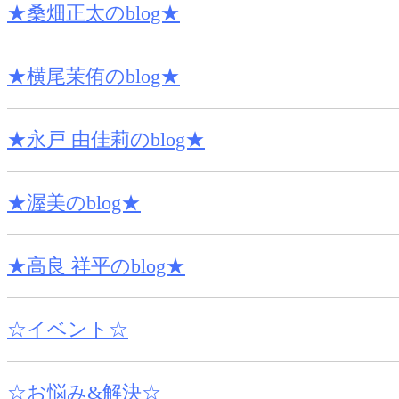
★桑畑正太のblog★
★横尾茉侑のblog★
★永戸 由佳莉のblog★
★渥美のblog★
★高良 祥平のblog★
☆イベント☆
☆お悩み&解決☆