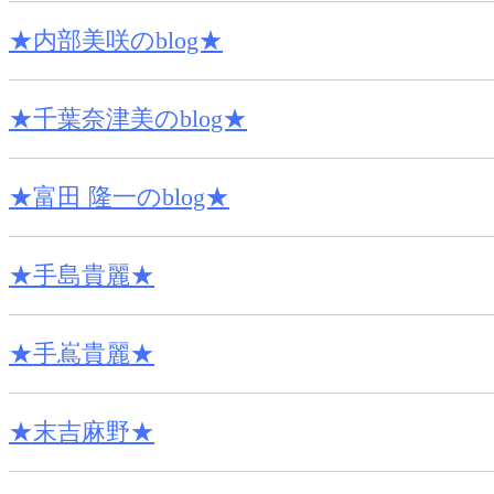
★内部美咲のblog★
★千葉奈津美のblog★
★富田 隆一のblog★
★手島貴麗★
★手嶌貴麗★
★末吉麻野★