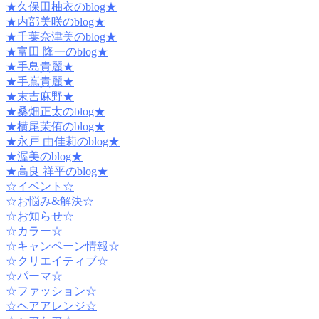
★久保田柚衣のblog★
★内部美咲のblog★
★千葉奈津美のblog★
★富田 隆一のblog★
★手島貴麗★
★手嶌貴麗★
★末吉麻野★
★桑畑正太のblog★
★横尾茉侑のblog★
★永戸 由佳莉のblog★
★渥美のblog★
★高良 祥平のblog★
☆イベント☆
☆お悩み&解決☆
☆お知らせ☆
☆カラー☆
☆キャンペーン情報☆
☆クリエイティブ☆
☆パーマ☆
☆ファッション☆
☆ヘアアレンジ☆