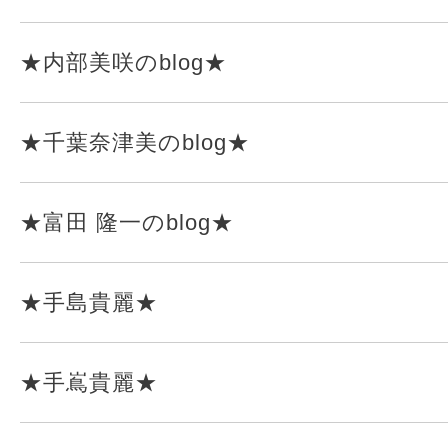
★内部美咲のblog★
★千葉奈津美のblog★
★富田 隆一のblog★
★手島貴麗★
★手嶌貴麗★