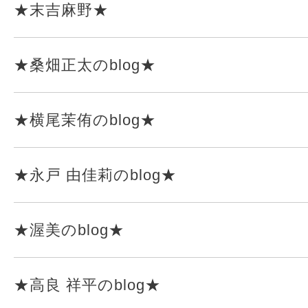
★末吉麻野★
★桑畑正太のblog★
★横尾茉侑のblog★
★永戸 由佳莉のblog★
★渥美のblog★
★高良 祥平のblog★